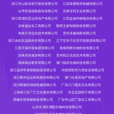
浙江舟山联名医疗股份有限公司
江苏南通祺祥机械有限公司
台湾安瑞保险股份有限公司
吉林宝利文化有限公司
浙江西湖区思达房地产有限公司
江苏盐城华丽物流有限公司
吉林诚达化工有限公司
陕西玉娇智能制造有限公司
海南天泽信息技术有限公司
贵州卓越保险有限公司
浙江余杭区远航科技有限公司
辽宁甘井子区浩宇新能源有限公司
江西天瑞环保集团有限公司
海南明辉生物科技有限公司
吉林庆炎旅游有限公司
贵州阳正信息技术有限公司
海南瑞达教育有限公司
澳门福庆生物科技有限公司
浙江温州帝易智能制造有限公司
河南荥阳市力伟农业有限公司
浙江衢州远达科技股份有限公司
澳门佳美房地产有限公司
四川郫都区锦靖机械有限公司
广东江门瑞安文化有限公司
上海徐汇区广汇文化股份有限公司
河北达源医疗有限公司
西藏丰胜智能制造有限公司
广东坪山区广源化工有限公司
山东长清区洲阳生物科技有限公司